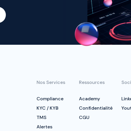
Nos Services
Ressources
Soci
Compliance
Academy
Link
KYC / KYB
Confidentialité
You
TMS
CGU
Alertes