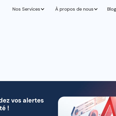
Nos Services
À propos de nous
Blo
dez vos alertes
té !