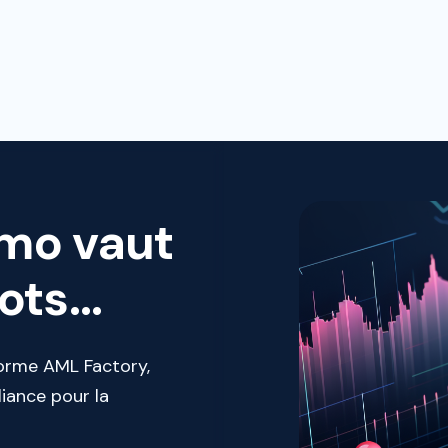
ntaire
éficiez d'une piste d'audit exhaustive.
mo vaut
ts...
orme AML Factory,
iance pour la