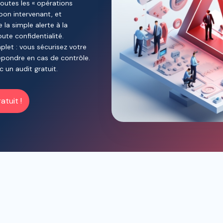
toutes les « opérations
bon intervenant, et
a simple alerte à la
ute confidentialité.
plet : vous sécurisez votre
épondre en cas de contrôle.
 un audit gratuit.
tuit !