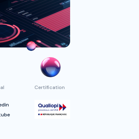
al
Certification
edin
tube