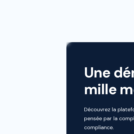
Conformité régleme
En cas de contrôle, bén
Une dé
mille mo
Découvrez la platef
pensée par la compl
compliance.