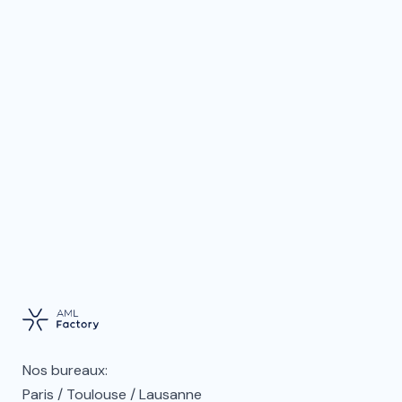
J'accepte d'être recontacté
Oui
pour les offres commerciales
Nos bureaux:
Paris / Toulouse / Lausanne