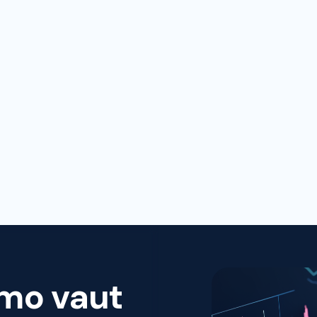
qualité
mo vaut