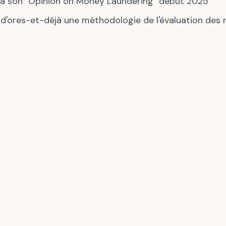
rtira son "Opinion on Money Laundering" début 2025
'ores-et-déjà une méthodologie de l'évaluation des ris