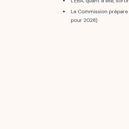
L'EBA, quant à elle, so
La Commission prépare d
pour 2028)