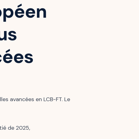
ropéen
us
cées
lles avancées en LCB-FT. Le
tié de 2025,