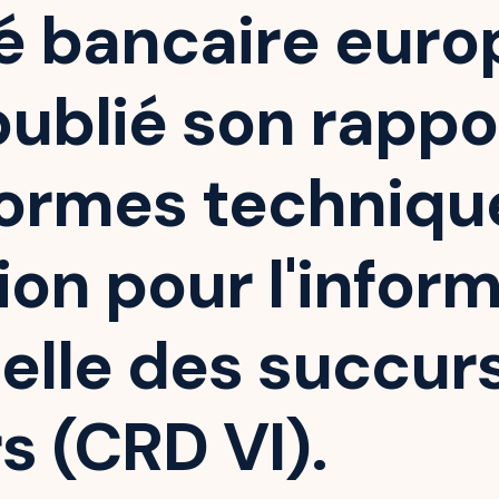
té bancaire eur
publié son rappor
normes techniqu
ion pour l'infor
elle des succur
s (CRD VI).