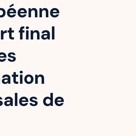
opéenne
t final
es
mation
sales de