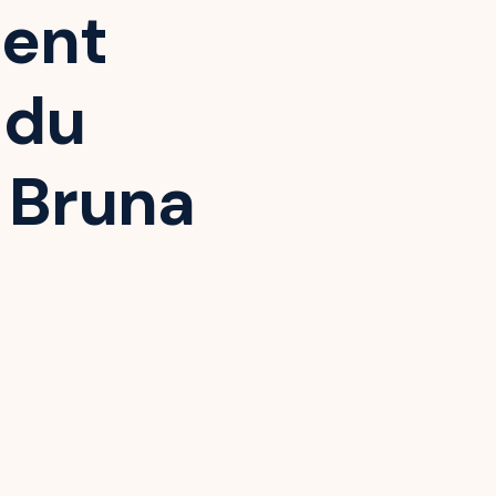
ment
 du
c Bruna